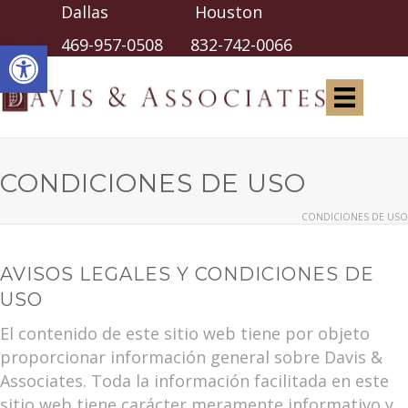
Dallas Houston
Abrir barra de herramientas
469-957-0508
832-742-0066
CONDICIONES DE USO
CONDICIONES DE USO
AVISOS LEGALES Y CONDICIONES DE
USO
El contenido de este sitio web tiene por objeto
proporcionar información general sobre Davis &
Associates. Toda la información facilitada en este
sitio web tiene carácter meramente informativo y