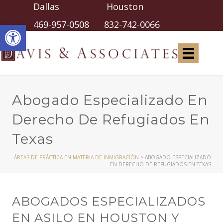
Dallas Houston
Abrir barra de herramientas
469-957-0508
832-742-0066
Abogado Especializado En
Derecho De Refugiados En
Texas
ÁREAS DE PRÁCTICA EN MATERIA DE INMIGRACIÓN
>
ABOGADO ESPECIALIZADO
EN DERECHO DE REFUGIADOS EN TEXAS
ABOGADOS ESPECIALIZADOS
EN ASILO EN HOUSTON Y