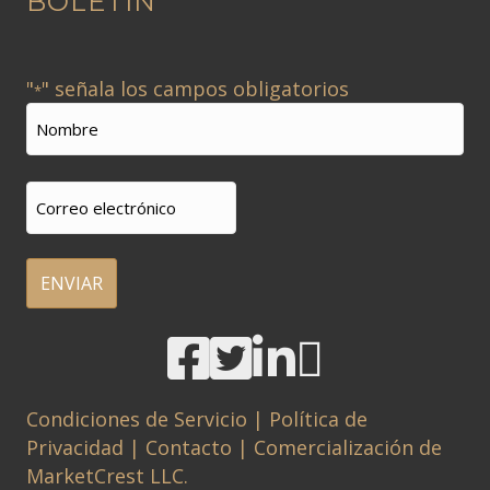
BOLETÍN
t
e
r
r
ó
n
"
" señala los campos obligatorios
n
*
a
Nombre
i
t
c
*
i
o
Nombre
Correo
*
v
electrónico
e
*
:
A
l
t
Condiciones de Servicio
|
Política de
e
Privacidad
|
Contacto
|
Comercialización de
r
MarketCrest LLC.