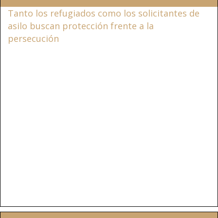
Tanto los refugiados como los solicitantes de
asilo buscan protección frente a la
persecución
, pero la principal diferencia
radica en el lugar donde se presenta la
solicitud de protección. Los refugiados
solicitan este estatus desde fuera de Estados
Unidos, normalmente a través de programas
de reasentamiento, mientras que los
solicitantes de asilo solicitan protección
desde dentro de Estados Unidos o en un
punto de entrada. Ambos deben demostrar
un temor fundado a ser perseguidos por
motivos de raza, religión, nacionalidad,
pertenencia a un grupo social determinado u
opinión política.