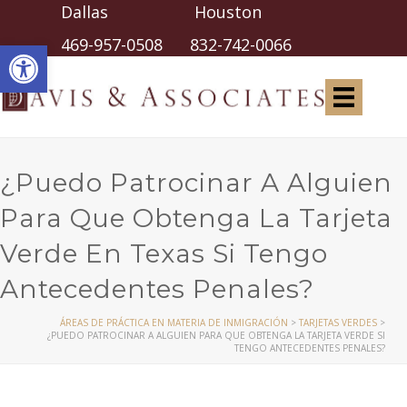
Dallas Houston
Abrir barra de herramientas
469-957-0508
832-742-0066
¿Puedo Patrocinar A Alguien
Para Que Obtenga La Tarjeta
Verde En Texas Si Tengo
Antecedentes Penales?
ÁREAS DE PRÁCTICA EN MATERIA DE INMIGRACIÓN
>
TARJETAS VERDES
>
¿PUEDO PATROCINAR A ALGUIEN PARA QUE OBTENGA LA TARJETA VERDE SI
TENGO ANTECEDENTES PENALES?