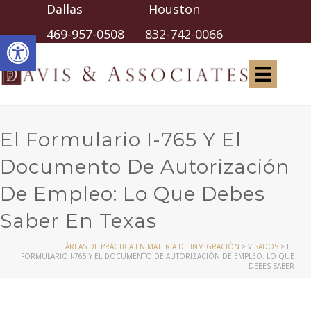
Dallas Houston
Abrir barra de herramientas
469-957-0508
832-742-0066
El Formulario I-765 Y El
Documento De Autorización
De Empleo: Lo Que Debes
Saber En Texas
ÁREAS DE PRÁCTICA EN MATERIA DE INMIGRACIÓN
>
VISADOS
>
EL
FORMULARIO I-765 Y EL DOCUMENTO DE AUTORIZACIÓN DE EMPLEO: LO QUE
DEBES SABER