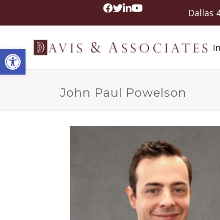
Dallas
In
Abrir barra de herramientas
John Paul Powelson