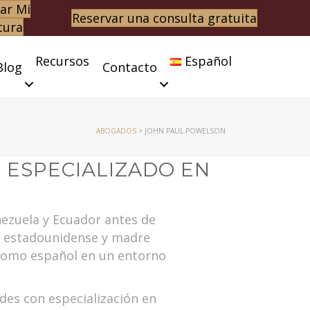
ar Mi
Reservar una consulta gratuita
tura
Recursos
Español
Blog
Contacto
ABOGADOS
>
JOHN PAUL POWELSON
 ESPECIALIZADO EN
nezuela y Ecuador antes de
re estadounidense y madre
 como español en un entorno
des con especialización en