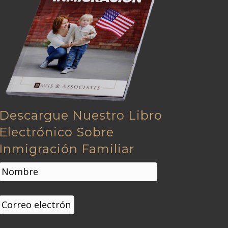
Descargue Nuestro Libro
Electrónico Sobre
Inmigración Familiar
N
o
m
Nombre
b
C
r
o
e
r