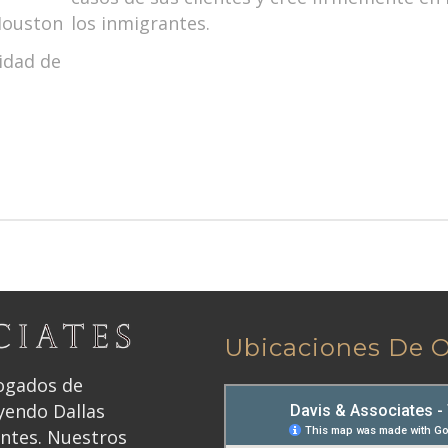
Houston
los inmigrantes.
idad de
Ubicaciones De O
bogados de
yendo Dallas
antes. Nuestros