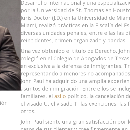
Desarrollo Internacional y una especializac
por la Universidad de St. Thomas en Housto
Juris Doctor (J.D.) en la Universidad de Mia
Miami, realizó prácticas en la Fiscalía del E
diversas unidades penales, entre ellas las d
reincidentes, crimen organizado y bandas.
Una vez obtenido el título de Derecho, John
colegió en el Colegio de Abogados de Texas
en exclusiva a la defensa de inmigrantes. Tr
representando a menores no acompañados 
John Paul ha adquirido una amplia experien
asuntos de inmigración. Entre ellos se incl
familiares, el
asilo
político, la cancelación 
ión
el visado U, el visado T, las exenciones, las
otros.
John Paul siente una gran satisfacción por l
casos de sus clientes y cree firmemente en 