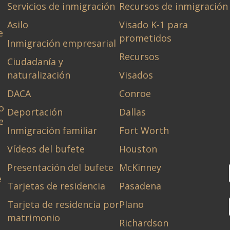
Servicios de inmigración
Recursos de inmigración
Asilo
Visado K-1 para
e
prometidos
Inmigración empresarial
Recursos
Ciudadanía y
naturalización
Visados
DACA
Conroe
o
Deportación
Dallas
e
Inmigración familiar
Fort Worth
Vídeos del bufete
Houston
Presentación del bufete
McKinney
e
Tarjetas de residencia
Pasadena
Tarjeta de residencia por
Plano
matrimonio
Richardson