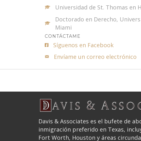
Universidad de St. Thomas en 
Doctorado en Derecho, Univers
Miami
CONTÁCTAME
Síguenos en Facebook
Envíame un correo electrónico
Davis & Associates es el bufete de a
inmigración preferido en Texas, inclu
Fort Worth, Houston y áreas circund