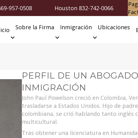
Pag
469-957-0508
Houston
832-742-0066
Fac
Sobre la Firma
Inmigración
Ubicaciones
icio
PERFIL DE UN ABOGADO
INMIGRACIÓN
John Paul Powelson creció en Colombia, Ve
trasladarse a Estados Unidos. Hijo de pad
colombiana, se crió hablando tanto inglés
multicultural.
Tras obtener una licenciatura en Humanida