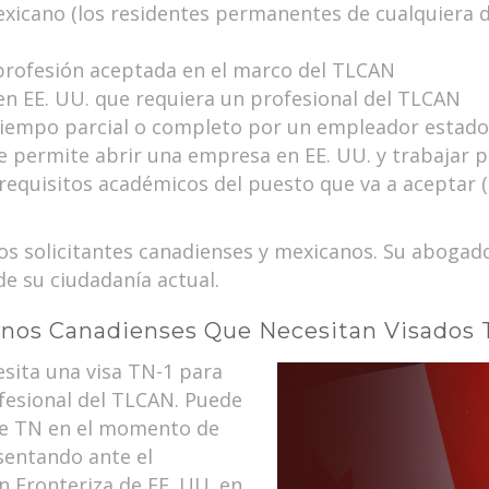
xicano (los residentes permanentes de cualquiera d
 profesión aceptada en el marco del TLCAN
en EE. UU. que requiera un profesional del TLCAN
iempo parcial o completo por un empleador estadou
 permite abrir una empresa en EE. UU. y trabajar pa
 requisitos académicos del puesto que va a aceptar 
 los solicitantes canadienses y mexicanos. Su abog
de su ciudadanía actual.
anos Canadienses Que Necesitan Visados 
esita una visa TN-1 para
ofesional del TLCAN. Puede
nte TN en el momento de
esentando ante el
n Fronteriza de EE. UU. en