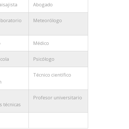
aisajista
Abogado
aboratorio
Meteorólogo
o
Médico
ícola
Psicólogo
Técnico científico
n
Profesor universitario
s técnicas