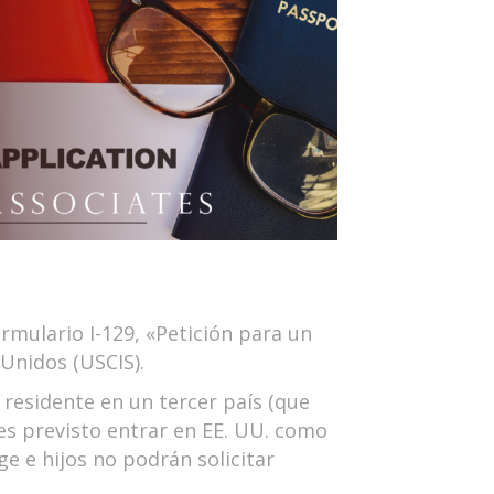
mulario I-129, «Petición para un
 Unidos (USCIS).
residente en un tercer país (que
nes previsto entrar en EE. UU. como
ge e hijos no podrán solicitar