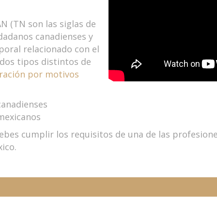
N (TN son las siglas de
udadanos canadienses y
oral relacionado con el
dos tipos distintos de
ración por motivos
 canadienses
 mexicanos
ebes cumplir los requisitos de una de las profesio
ico.