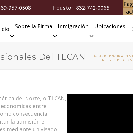
Pag
469-957-0508
Houston
832-742-0066
Fac
Sobre la Firma
Inmigración
Ubicaciones
icio
esionales Del TLCAN
ÁREAS DE PRÁCTICA EN M
EN DERECHO DE INM
érica del Norte, o TLCAN,
y económicas entre
Como consecuencia,
itar la admisión en
es mediante un visado