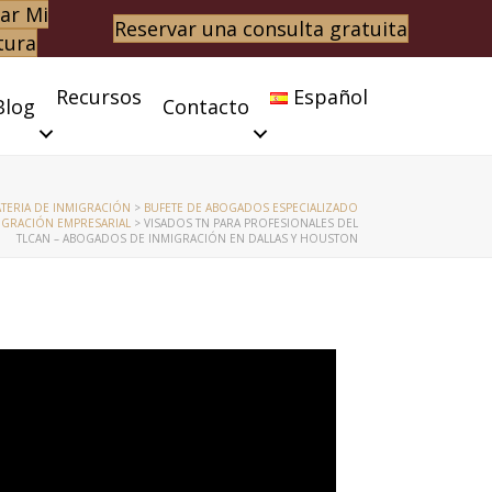
ar Mi
Reservar una consulta gratuita
tura
Recursos
Español
Blog
Contacto
ATERIA DE INMIGRACIÓN
>
BUFETE DE ABOGADOS ESPECIALIZADO
IGRACIÓN EMPRESARIAL
>
VISADOS TN PARA PROFESIONALES DEL
TLCAN – ABOGADOS DE INMIGRACIÓN EN DALLAS Y HOUSTON