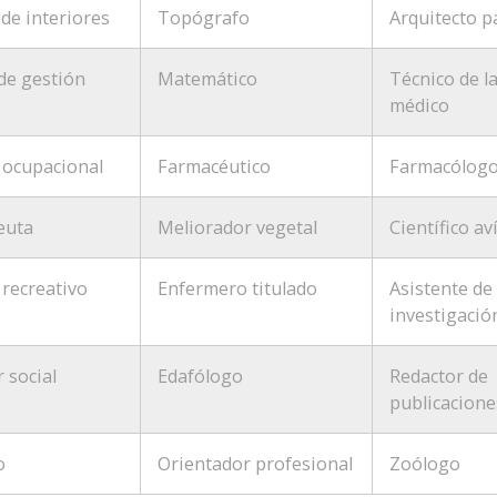
de interiores
Topógrafo
Arquitecto p
de gestión
Matemático
Técnico de l
médico
 ocupacional
Farmacéutico
Farmacólog
euta
Meliorador vegetal
Científico av
recreativo
Enfermero titulado
Asistente de
investigació
 social
Edafólogo
Redactor de
publicacione
o
Orientador profesional
Zoólogo