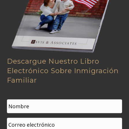
Descargue Nuestro Libro
Electrónico Sobre Inmigración
Familiar
N
o
m
b
Nombre
C
r
o