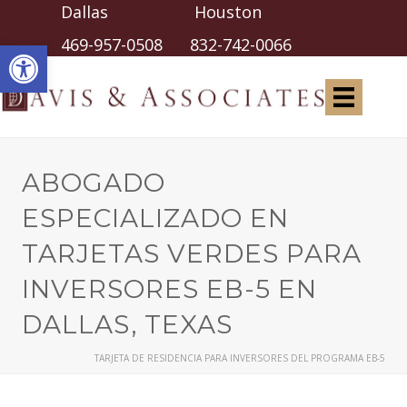
Dallas Houston
Abrir barra de herramientas
469-957-0508
832-742-0066
ABOGADO
ESPECIALIZADO EN
TARJETAS VERDES PARA
INVERSORES EB-5 EN
DALLAS, TEXAS
TARJETA DE RESIDENCIA PARA INVERSORES DEL PROGRAMA EB-5