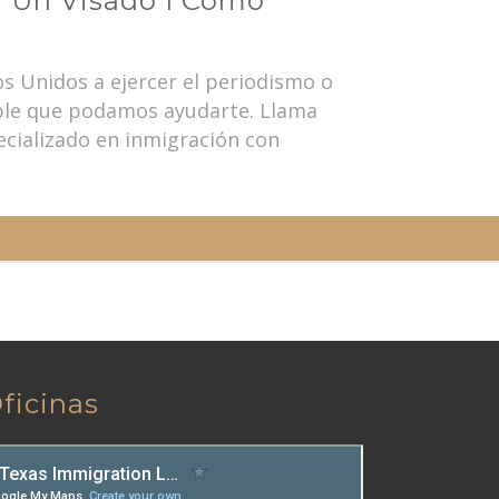
 Un Visado I Como
s Unidos a ejercer el periodismo o
ible que podamos ayudarte. Llama
cializado en inmigración con
ficinas