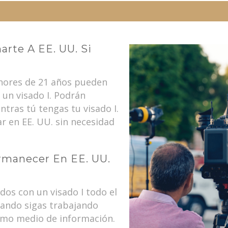
rte A EE. UU. Si
enores de 21 años pueden
un visado I. Podrán
ras tú tengas tu visado I.
r en EE. UU. sin necesidad
manecer En EE. UU.
os con un visado I todo el
uando sigas trabajando
smo medio de información.