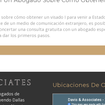
on Un Abogado Sobre Cómo Obtener
 sobre cómo obtener un visado I para venir a Estado
te de un medio de comunicación extranjero, es pos
oncertar una consulta gratuita con un abogado espe
a dar los primeros pasos.
Ubicaciones De O
bogados de
yendo Dallas