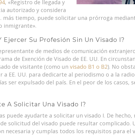
94
, «Registro de llegada y
cia autorizado y considera
 más tiempo, puede solicitar una prórroga mediante 
o inmigrante».
Y Ejercer Su Profesión Sin Un Visado I?
presentante de medios de comunicación extranjeros 
grama de Exención de Visado de EE. UU. En circunstan
isado de visitante (como un
visado B1 o B2
). No obst
 a EE. UU. para dedicarte al periodismo o a la radio
s ser expulsado del país. En el peor de los casos, s
 A Solicitar Una Visado I?
as puede ayudarte a solicitar un visado I. De hech
de solicitud del visado puede resultar complicado
necesaria y cumplas todos los requisitos para el 