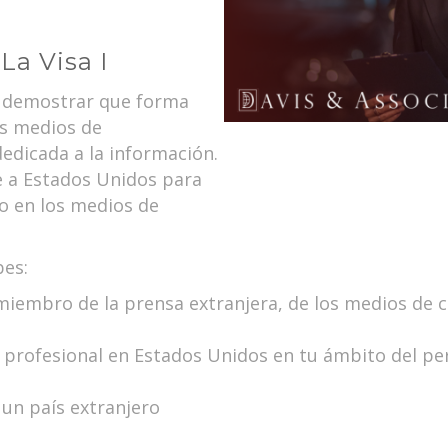
La Visa I
e demostrar que forma
os medios de
edicada a la información.
 a Estados Unidos para
 o en los medios de
bes:
 miembro de la prensa extranjera, de los medios de
 profesional en Estados Unidos en tu ámbito del pe
 un país extranjero