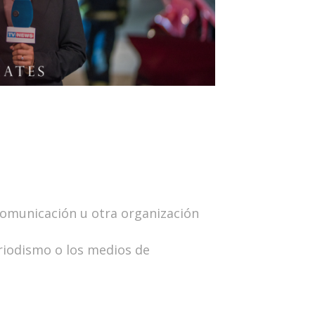
 comunicación u otra organización
riodismo o los medios de