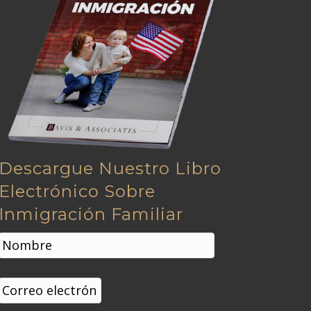
Descargue Nuestro Libro
Electrónico Sobre
Inmigración Familiar
N
o
m
Nombre
b
C
r
o
e