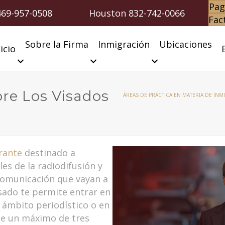
Pag
469-957-0508
Houston
832-742-0066
Fac
Sobre la Firma
Inmigración
Ubicaciones
icio
re Los Visados
ÁREAS DE PRÁCTICA EN MATERIA DE IN
rante
destinado a
es de la radiodifusión y
comunicación que vayan a
isado te permite entrar en
 ámbito periodístico o en
te un máximo de tres