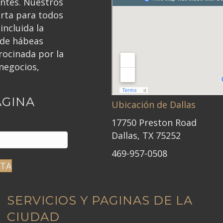
antes. Nuestros
erta para todos
incluida la
 de hábeas
ocinada por la
negocios,
ÁGINA
Ubicación de Dallas
17750 Preston Road
Dallas, TX 75252
469-957-0508
ITA
SERVICIOS Y PAGINAS DE LA
CIUDAD