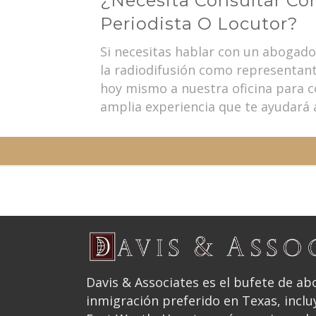
¿Necesita Consultar C
Periodista O Locutor?
Si necesitas hablar con un abogado
la radiodifusión como representan
hoy mismo a nuestra oficina para c
amplia experiencia que te ayudará 
Davis & Associates es el bufete de a
inmigración preferido en Texas, inclu