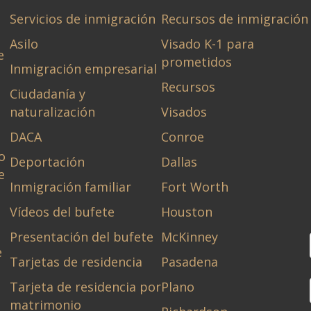
Servicios de inmigración
Recursos de inmigración
Asilo
Visado K-1 para
e
prometidos
Inmigración empresarial
Recursos
Ciudadanía y
naturalización
Visados
DACA
Conroe
o
Deportación
Dallas
e
Inmigración familiar
Fort Worth
Vídeos del bufete
Houston
Presentación del bufete
McKinney
e
Tarjetas de residencia
Pasadena
Tarjeta de residencia por
Plano
matrimonio