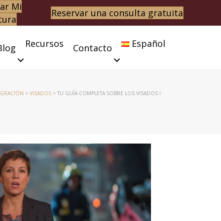
ar Mi
Reservar una consulta gratuita
tura
Recursos
Español
Blog
Contacto
MIGRACIÓN
>
VISADOS
>
TU GUÍA COMPLETA SOBRE LOS VISADOS I