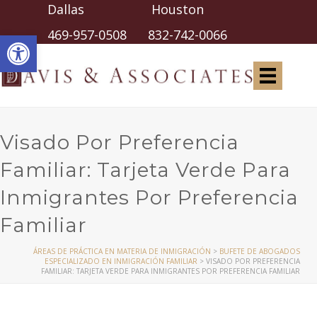
Dallas Houston
Abrir barra de herramientas
469-957-0508
832-742-0066
Visado Por Preferencia
Familiar: Tarjeta Verde Para
Inmigrantes Por Preferencia
Familiar
ÁREAS DE PRÁCTICA EN MATERIA DE INMIGRACIÓN
>
BUFETE DE ABOGADOS
ESPECIALIZADO EN INMIGRACIÓN FAMILIAR
>
VISADO POR PREFERENCIA
FAMILIAR: TARJETA VERDE PARA INMIGRANTES POR PREFERENCIA FAMILIAR