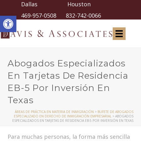
Dallas Houston
Abrir barra de herramientas
469-957-0508
832-742-0066
Abogados Especializados
En Tarjetas De Residencia
EB-5 Por Inversión En
Texas
ÁREAS DE PRÁCTICA EN MATERIA DE INMIGRACIÓN
>
BUFETE DE ABOGADOS
ESPECIALIZADO EN DERECHO DE INMIGRACIÓN EMPRESARIAL
>
ABOGADOS
ESPECIALIZADOS EN TARJETAS DE RESIDENCIA EB-5 POR INVERSIÓN EN TEXAS
Para muchas personas, la forma más sencilla