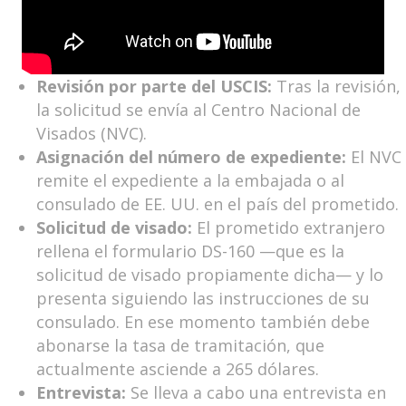
Revisión por parte del USCIS:
Tras la revisión,
la solicitud se envía al Centro Nacional de
Visados (NVC).
Asignación del número de expediente:
El NVC
remite el expediente a la embajada o al
consulado de EE. UU. en el país del prometido.
Solicitud de visado:
El prometido extranjero
rellena el formulario DS-160 —que es la
solicitud de visado propiamente dicha— y lo
presenta siguiendo las instrucciones de su
consulado. En ese momento también debe
abonarse la tasa de tramitación, que
actualmente asciende a 265 dólares.
Entrevista:
Se lleva a cabo una entrevista en