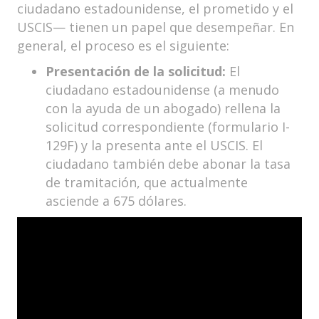
ciudadano estadounidense, el prometido y el
USCIS— tienen un papel que desempeñar. En
general, el proceso es el siguiente:
Presentación de la solicitud:
El
ciudadano estadounidense (a menudo
con la ayuda de un abogado) rellena la
solicitud correspondiente (formulario I-
129F) y la presenta ante el USCIS. El
ciudadano también debe abonar la tasa
de tramitación, que actualmente
asciende a 675 dólares.