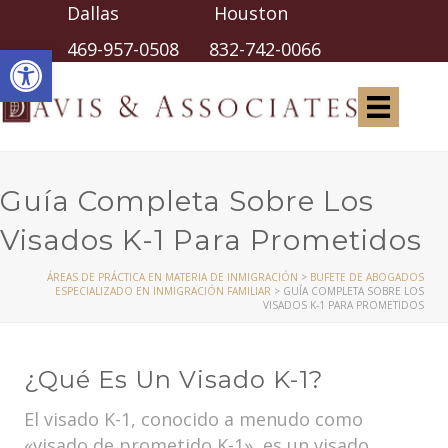
Dallas Houston
Abrir barra de herramientas
469-957-0508
832-742-0066
Guía Completa Sobre Los
Visados K-1 Para Prometidos
ÁREAS DE PRÁCTICA EN MATERIA DE INMIGRACIÓN
>
BUFETE DE ABOGADOS
ESPECIALIZADO EN INMIGRACIÓN FAMILIAR
>
GUÍA COMPLETA SOBRE LOS
VISADOS K-1 PARA PROMETIDOS
¿Qué Es Un Visado K-1?
El visado K-1, conocido a menudo como
«visado de prometido K-1», es un visado