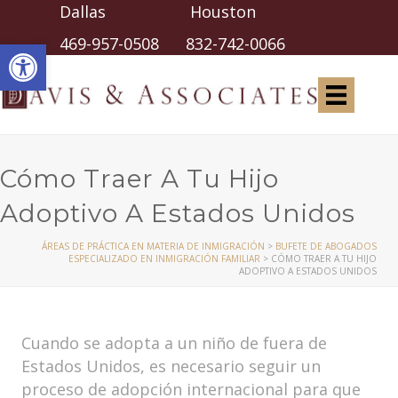
Dallas Houston
Abrir barra de herramientas
469-957-0508
832-742-0066
Cómo Traer A Tu Hijo
Adoptivo A Estados Unidos
ÁREAS DE PRÁCTICA EN MATERIA DE INMIGRACIÓN
>
BUFETE DE ABOGADOS
ESPECIALIZADO EN INMIGRACIÓN FAMILIAR
>
CÓMO TRAER A TU HIJO
ADOPTIVO A ESTADOS UNIDOS
Cuando se adopta a un niño de fuera de
Estados Unidos, es necesario seguir un
proceso de adopción internacional para que