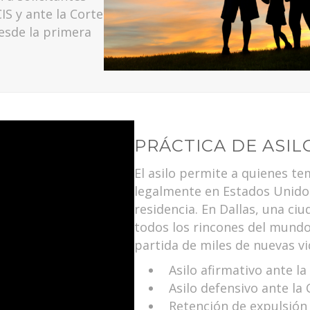
CIS y ante la Corte
esde la primera
PRÁCTICA DE ASIL
El asilo permite a quienes t
legalmente en Estados Unidos
residencia. En Dallas, una ci
todos los rincones del mundo,
partida de miles de nuevas vi
Asilo afirmativo ante la
Asilo defensivo ante la
Retención de expulsión