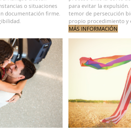
stancias o situaciones
para evitar la expulsión
on documentación firme.
temor de persecución bi
ibilidad.
propio procedimiento y 
MÁS INFORMACIÓN