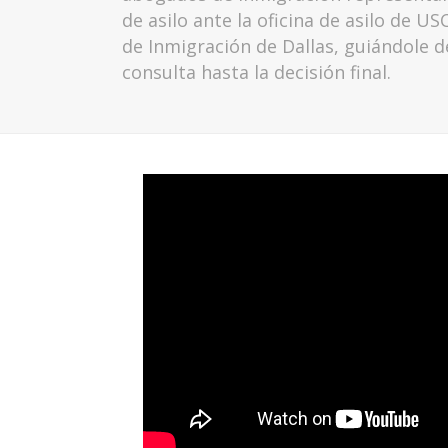
de asilo ante la oficina de asilo de US
de Inmigración de Dallas, guiándole d
consulta hasta la decisión final.