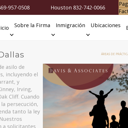
Pag
469-957-0508
Houston
832-742-0066
Fac
Sobre la Firma
Inmigración
Ubicaciones
icio
Dallas
ÁREAS DE PRÁCTIC
e asilo de
s, incluyendo el
rrant, y
nney, Irving,
Oak Cliff. Cuando
 la persecución,
enda tanto la ley
 Nuestros
a solicitantes