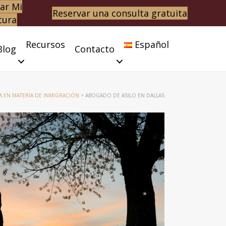
ar Mi
Reservar una consulta gratuita
tura
Recursos
Español
Blog
Contacto
A EN MATERIA DE INMIGRACIÓN
>
ABOGADO DE ASILO EN DALLAS