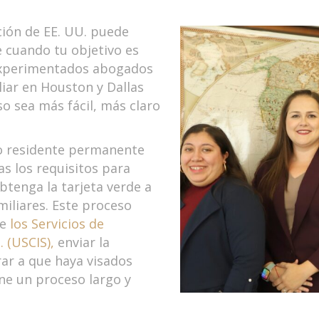
ción de EE. UU. puede
 cuando tu objetivo es
 experimentados abogados
liar en Houston y Dallas
o sea más fácil, más claro
o residente permanente
as los requisitos para
btenga la tarjeta verde a
miliares. Este proceso
te
los Servicios de
 (USCIS),
enviar la
rar a que haya visados
ne un proceso largo y