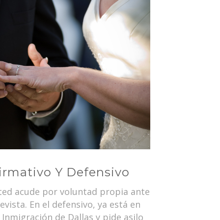
irmativo Y Defensivo
usted acude por voluntad propia ante
evista. En el defensivo, ya está en
 Inmigración de Dallas y pide asilo