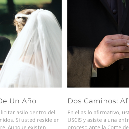
 De Un Año
Dos Caminos: Af
icitar asilo dentro del
En el asilo afirmativo, 
idos. Si usted reside en
USCIS y asiste a una entr
ere. Aunque existen
proceso ante la Corte de