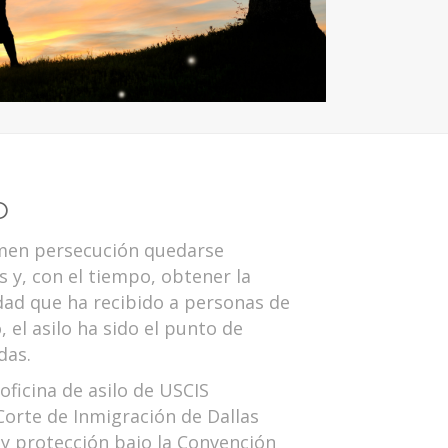
O
emen persecución quedarse
 y, con el tiempo, obtener la
udad que ha recibido a personas de
 el asilo ha sido el punto de
das.
 oficina de asilo de USCIS
 Corte de Inmigración de Dallas
 y protección bajo la Convención