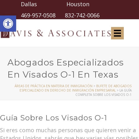
Dallas Houston
Abrir barra de herramientas
469-957-0508
832-742-0066
Abogados Especializados
En Visados O-1 En Texas
ÁREAS DE PRÁCTICA EN MATERIA DE INMIGRACIÓN
>
BUFETE DE ABOGADOS
ESPECIALIZADO EN DERECHO DE INMIGRACIÓN EMPRESARIAL
>
LA GUÍA
COMPLETA SOBRE LOS VISADOS O-1
Guía Sobre Los Visados O-1
Si eres como muchas personas que quieren venir a
Estados Unidos, sabrás que hay varias vías posibles