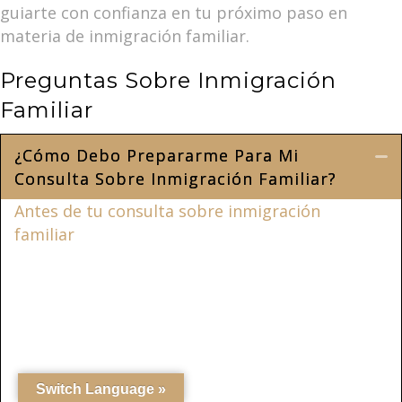
guiarte con confianza en tu próximo paso en
materia de inmigración familiar.
Preguntas Sobre Inmigración
Familiar
¿Cómo Debo Prepararme Para Mi
Co
Consulta Sobre Inmigración Familiar?
Antes de tu consulta sobre inmigración
familiar
, reúne los documentos esenciales,
como pasaportes, solicitudes de inmigración
anteriores, certificados de nacimiento o
matrimonio y cualquier correspondencia de
las autoridades de inmigración. Prepara una
lista de preguntas sobre la situación de tu
familia, aclara tus objetivos en materia de
Switch Language »
inmigración y toma nota de cualquier aspecto