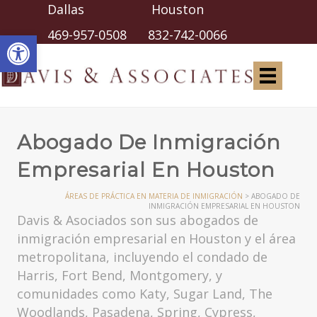
Dallas Houston
Abrir barra de herramientas
469-957-0508
832-742-0066
Abogado De Inmigración
Empresarial En Houston
ÁREAS DE PRÁCTICA EN MATERIA DE INMIGRACIÓN
>
ABOGADO DE
INMIGRACIÓN EMPRESARIAL EN HOUSTON
Davis & Asociados son sus abogados de
inmigración empresarial en Houston y el área
metropolitana, incluyendo el condado de
Harris, Fort Bend, Montgomery, y
comunidades como Katy, Sugar Land, The
Woodlands, Pasadena, Spring, Cypress,