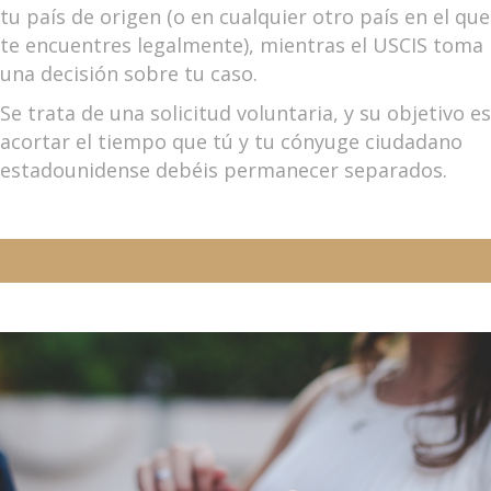
tu país de origen (o en cualquier otro país en el que
te encuentres legalmente), mientras el USCIS toma
una decisión sobre tu caso.
Se trata de una solicitud voluntaria, y su objetivo es
acortar el tiempo que tú y tu cónyuge ciudadano
estadounidense debéis permanecer separados.