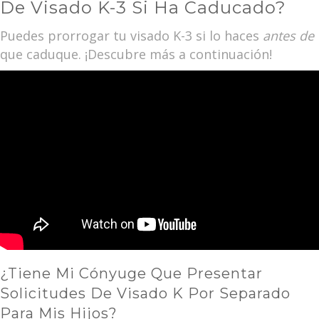
De Visado K-3 Si Ha Caducado?
Puedes prorrogar tu visado K-3 si lo haces
antes de
que caduque. ¡Descubre más a continuación!
¿Tiene Mi Cónyuge Que Presentar
Solicitudes De Visado K Por Separado
Para Mis Hijos?