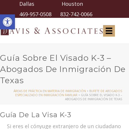
Dallas Houston
Abrir barra de herramientas
469-957-0508
832-742-0066
Guía Sobre El Visado K-3 –
Abogados De Inmigración De
Texas
ÁREAS DE PRÁCTICA EN MATERIA DE INMIGRACIÓN
>
BUFETE DE ABOGADOS
ESPECIALIZADO EN INMIGRACIÓN FAMILIAR
>
GUÍA SOBRE EL VISADO K-3 –
ABOGADOS DE INMIGRACIÓN DE TEXAS
Guía De La Visa K-3
Si eres el cónyuge extranjero de un ciudadano