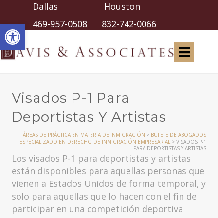
Dallas Houston
Abrir barra de herramientas
469-957-0508
832-742-0066
Visados P-1 Para
Deportistas Y Artistas
ÁREAS DE PRÁCTICA EN MATERIA DE INMIGRACIÓN
>
BUFETE DE ABOGADOS
ESPECIALIZADO EN DERECHO DE INMIGRACIÓN EMPRESARIAL
>
VISADOS P-1
PARA DEPORTISTAS Y ARTISTAS
Los visados P-1 para deportistas y artistas
están disponibles para aquellas personas que
vienen a Estados Unidos de forma temporal, y
solo para aquellas que lo hacen con el fin de
participar en una competición deportiva