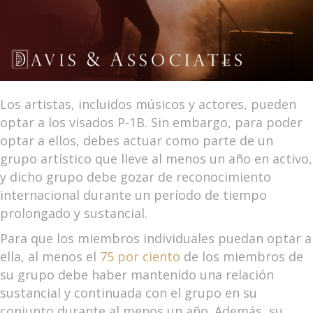
Los artistas, incluidos músicos y actores, pueden
optar a los visados P-1B. Sin embargo, para poder
optar a ellos, debes actuar como parte de un
grupo artístico que lleve al menos un año en activo,
y dicho grupo debe gozar de reconocimiento
internacional durante un período de tiempo
prolongado y sustancial.
Para que los miembros individuales puedan optar a
ella, al menos el
75 por ciento
de los miembros de
su grupo debe haber mantenido una relación
sustancial y continuada con el grupo en su
conjunto durante al menos un año. Además, su