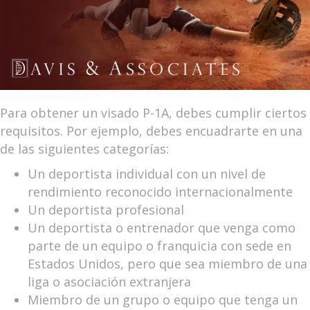
Para obtener un visado P-1A, debes cumplir ciertos
requisitos. Por ejemplo, debes encuadrarte en una
de las siguientes categorías:
Un deportista individual con un nivel de
rendimiento reconocido internacionalmente
Un deportista profesional
Un deportista o entrenador que venga como
parte de un equipo o franquicia con sede en
Estados Unidos, pero que sea miembro de una
liga o asociación extranjera
Miembro de un grupo o equipo que tenga un