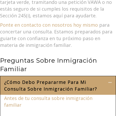
tarjeta verde, tramitando una petición VAWA o no
estás seguro de si cumples los requisitos de la
Sección 245(i), estamos aquí para ayudarte.
Ponte en contacto con nosotros hoy mismo
para
concertar una consulta. Estamos preparados para
guiarte con confianza en tu próximo paso en
materia de inmigración familiar.
Preguntas Sobre Inmigración
Familiar
¿Cómo Debo Prepararme Para Mi
Co
Consulta Sobre Inmigración Familiar?
Antes de tu consulta sobre inmigración
familiar
, reúne los documentos esenciales,
como pasaportes, solicitudes de inmigración