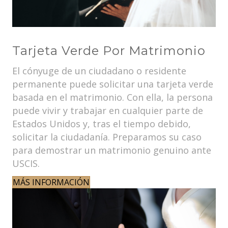
Tarjeta Verde Por Matrimonio
El cónyuge de un ciudadano o residente
permanente puede solicitar una tarjeta verde
basada en el matrimonio. Con ella, la persona
puede vivir y trabajar en cualquier parte de
Estados Unidos y, tras el tiempo debido,
solicitar la ciudadanía. Preparamos su caso
para demostrar un matrimonio genuino ante
USCIS.
MÁS INFORMACIÓN