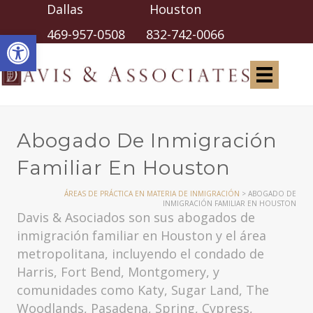
Dallas Houston
Abrir barra de herramientas
469-957-0508
832-742-0066
Abogado De Inmigración
Familiar En Houston
ÁREAS DE PRÁCTICA EN MATERIA DE INMIGRACIÓN
>
ABOGADO DE
INMIGRACIÓN FAMILIAR EN HOUSTON
Davis & Asociados son sus abogados de
inmigración familiar en Houston y el área
metropolitana, incluyendo el condado de
Harris, Fort Bend, Montgomery, y
comunidades como Katy, Sugar Land, The
Woodlands, Pasadena, Spring, Cypress,