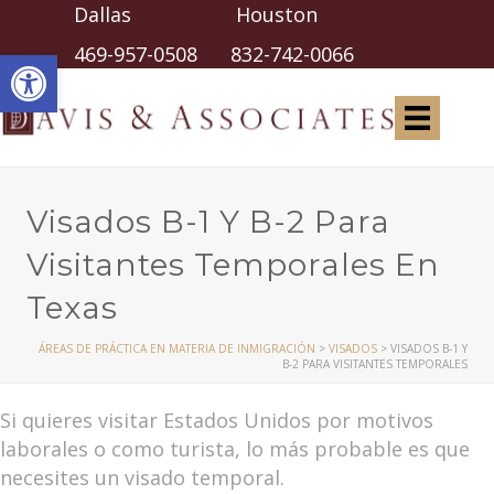
Dallas Houston
Abrir barra de herramientas
469-957-0508
832-742-0066
Visados B-1 Y B-2 Para
Visitantes Temporales En
Texas
ÁREAS DE PRÁCTICA EN MATERIA DE INMIGRACIÓN
>
VISADOS
>
VISADOS B-1 Y
B-2 PARA VISITANTES TEMPORALES
Si quieres visitar Estados Unidos por motivos
laborales o como turista, lo más probable es que
necesites un visado temporal.