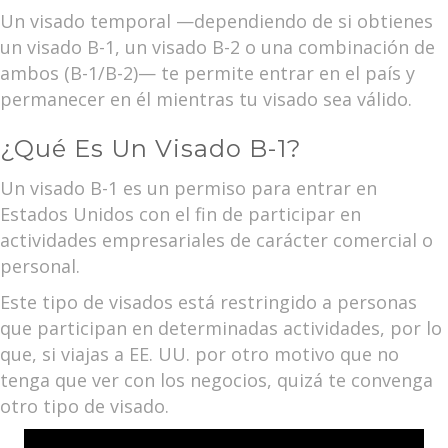
Un visado temporal —dependiendo de si obtienes
un visado B-1, un visado B-2 o una combinación de
ambos (B-1/B-2)— te permite entrar en el país y
permanecer en él mientras tu visado sea válido.
¿Qué Es Un Visado B-1?
Un visado B-1 es un permiso para entrar en
Estados Unidos con el fin de participar en
actividades empresariales de carácter comercial o
personal.
Este tipo de visados está restringido a personas
que participan en determinadas actividades, por lo
que, si viajas a EE. UU. por otro motivo que no
tenga que ver con los negocios, quizá te convenga
otro tipo de visado.