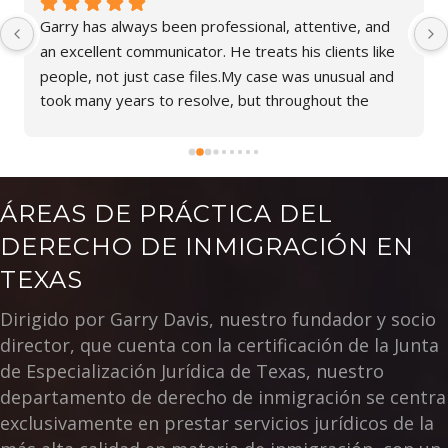
l, attentive, and 
Beatriz is very knowledgeable in the la
ts his clients like 
impressed with her empathy regarding 
se was unusual and 
I highly recommend her for any legal a
throughout the 
representation.
e to explain 
me feeling alone. 
ort made a difficult 
 am truly thankful 
ÁREAS DE PRÁCTICA DEL
looking for an 
DERECHO DE INMIGRACIÓN EN
will stand by you 
 is an excellent 
TEXAS
Dirigido por Garry Davis, nuestro fundador y socio
director, que cuenta con la certificación de la Junta
de Especialización Jurídica de Texas, nuestro
departamento de derecho de inmigración se centra
exclusivamente en prestar servicios jurídicos de la