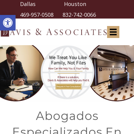
Dallas Houston
Abrir barra de herramientas
469-957-0508
832-742-0066
Abogados
Especializados En