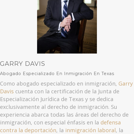
GARRY DAVIS
Abogado Especializado En Inmigración En Texas
Como abogado especializado en inmigración,
Garry
Davis
cuenta con la certificación de la Junta de
Especialización Jurídica de Texas y se dedica
exclusivamente al derecho de inmigración. Su
experiencia abarca todas las áreas del derecho de
inmigración, con especial énfasis en la
defensa
contra la deportación
, la
inmigración laboral
, la