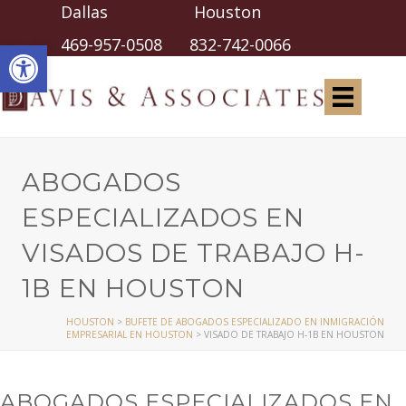
Dallas Houston
Abrir barra de herramientas
469-957-0508
832-742-0066
ABOGADOS
ESPECIALIZADOS EN
VISADOS DE TRABAJO H-
1B EN HOUSTON
HOUSTON
>
BUFETE DE ABOGADOS ESPECIALIZADO EN INMIGRACIÓN
EMPRESARIAL EN HOUSTON
>
VISADO DE TRABAJO H-1B EN HOUSTON
ABOGADOS ESPECIALIZADOS EN