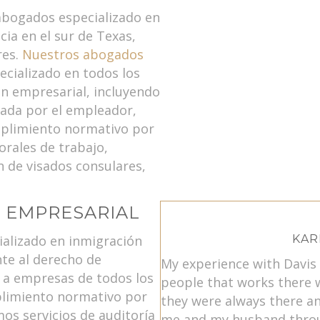
 abogados especializado en
ia en el sur de Texas,
res.
Nuestros abogados
ecializado en todos los
n empresarial, incluyendo
ada por el empleador,
mplimiento normativo por
rales de trabajo,
 de visados consulares,
N EMPRESARIAL
alizado en inmigración
KAR
te al derecho de
My experience with Davis 
 a empresas de todos los
people that works there 
limiento normativo por
they were always there a
os servicios de auditoría
me and my husband throu