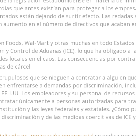
e la legislación estadounidense en materia de inmig
rdias que antes existían para proteger a los empres
ntados están dejando de surtir efecto. Las redadas
un aumento en el número de directivos que acaban en
on Foods, Wal-Mart y otras muchas en todo Estados 
ón y Control de Aduanas (ICE), lo que ha obligado a 
des locales en el caos. Las consecuencias por contra
s de cárcel.
upulosos que se nieguen a contratar a alguien que,
en enfrentarse a demandas por discriminación, inclu
n EE. UU. Los empleadores y su personal de recurs
ontratar únicamente a personas autorizadas para trab
nstitución y las leyes federales y estatales. ¿Cómo
discriminación y de las medidas coercitivas de ICE
alizado en inmigración empresarial
se dedica por c