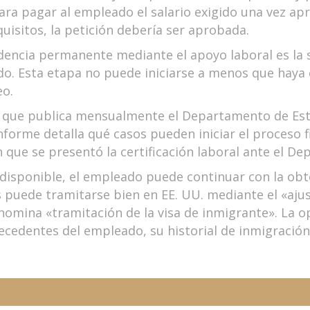
ra pagar al empleado el salario exigido una vez apro
uisitos, la petición debería ser aprobada.
idencia permanente mediante el apoyo laboral es la 
do. Esta etapa no puede iniciarse a menos que haya 
eo.
me que publica mensualmente el Departamento de Est
 informe detalla qué casos pueden iniciar el proceso 
n que se presentó la certificación laboral ante el D
 disponible, el empleado puede continuar con la obte
 puede tramitarse bien en EE. UU. mediante el «ajust
enomina «tramitación de la visa de inmigrante». La 
edentes del empleado, su historial de inmigración e