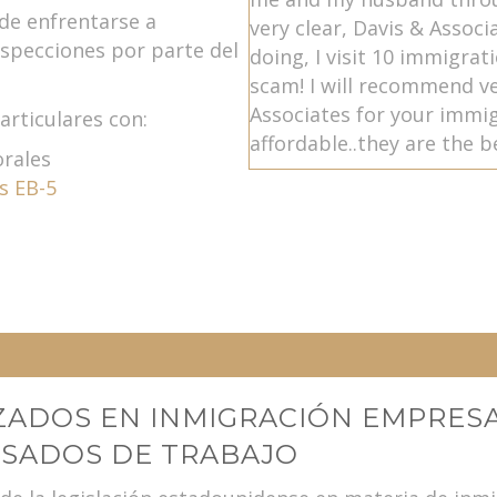
 de enfrentarse a
very clear, Davis & Associ
specciones por parte del
doing, I visit 10 immigrat
scam! I will recommend ve
Associates for your immig
rticulares con:
affordable..they are the b
orales
s EB-5
ZADOS EN INMIGRACIÓN EMPRESA
ISADOS DE TRABAJO