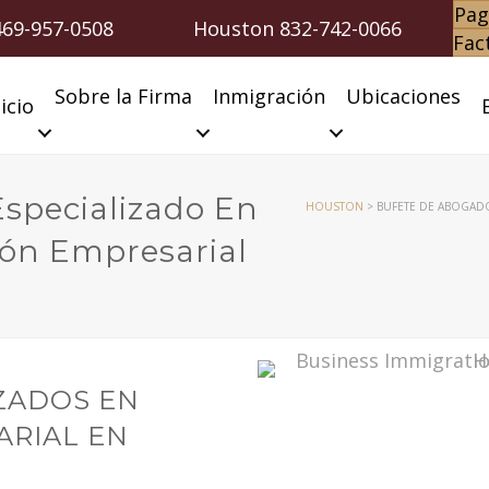
Pag
469-957-0508
Houston
832-742-0066
Fac
Sobre la Firma
Inmigración
Ubicaciones
icio
specializado En
HOUSTON
>
BUFETE DE ABOGAD
ón Empresarial
ZADOS EN
ARIAL EN