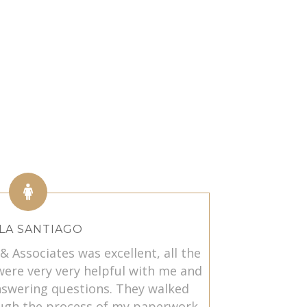
LA SANTIAGO
& Associates was excellent, all the
were very very helpful with me and
nswering questions. They walked
gh the process of my paperwork