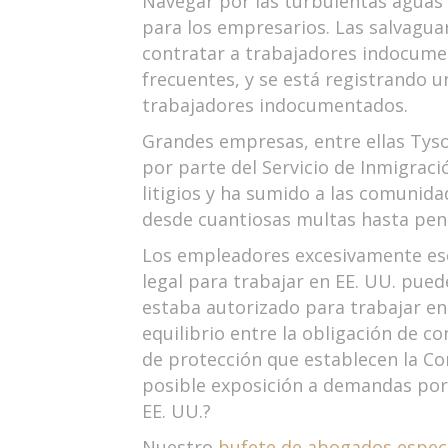
Navegar por las turbulentas aguas d
para los empresarios. Las salvagua
contratar a trabajadores indocume
frecuentes, y se está registrando 
trabajadores indocumentados.
Grandes empresas, entre ellas Tys
por parte del Servicio de Inmigraci
litigios y ha sumido a las comunida
desde cuantiosas multas hasta pena
Los empleadores excesivamente escr
legal para trabajar en EE. UU. pued
estaba autorizado para trabajar e
equilibrio entre la obligación de c
de protección que establecen la Co
posible exposición a demandas por 
EE. UU.?
Nuestro
bufete de abogados especi