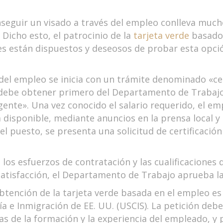
onseguir un visado a través del empleo conlleva muc
 Dicho esto, el patrocinio de la
tarjeta verde
basado 
es están dispuestos y deseosos de probar esta opción
del empleo se inicia con un trámite denominado «certi
r debe obtener primero del Departamento de Trabajo e
ente». Una vez conocido el salario requerido, el em
disponible, mediante anuncios en la prensa local y 
 el puesto, se presenta una solicitud de certificaci
os esfuerzos de contratación y las cualificaciones d
atisfacción, el Departamento de Trabajo aprueba la 
btención de la tarjeta verde basada en el empleo es
ía e Inmigración de EE. UU. (USCIS). La petición debe i
s de la formación y la experiencia del empleado, y