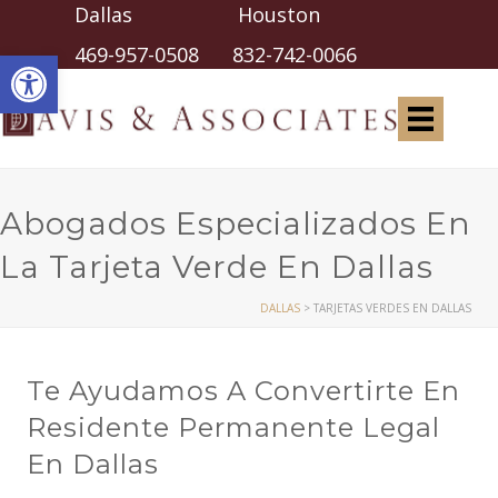
Dallas Houston
Abrir barra de herramientas
469-957-0508
832-742-0066
Abogados Especializados En
La Tarjeta Verde En Dallas
DALLAS
>
TARJETAS VERDES EN DALLAS
Te Ayudamos A Convertirte En
Residente Permanente Legal
En Dallas