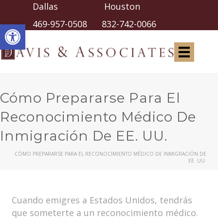
Dallas Houston
Abrir barra de herramientas
469-957-0508
832-742-0066
Cómo Prepararse Para El
Reconocimiento Médico De
Inmigración De EE. UU.
CÓMO PREPARARSE PARA EL RECONOCIMIENTO MÉDICO DE INMIGRACIÓN DE
EE. UU.
Cuando emigres a Estados Unidos, tendrás
que someterte a un reconocimiento médico.