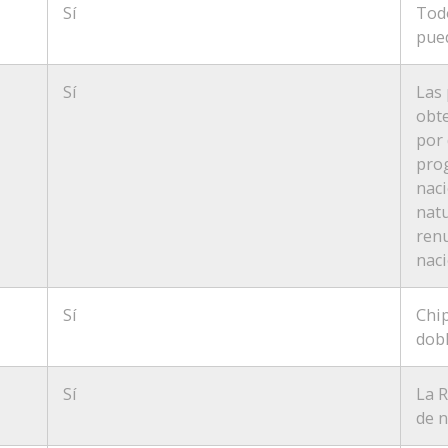
Sí
Todo
pued
Sí
Las 
obte
por 
pro
naci
nat
renu
naci
Sí
Chip
dobl
Sí
La R
de n