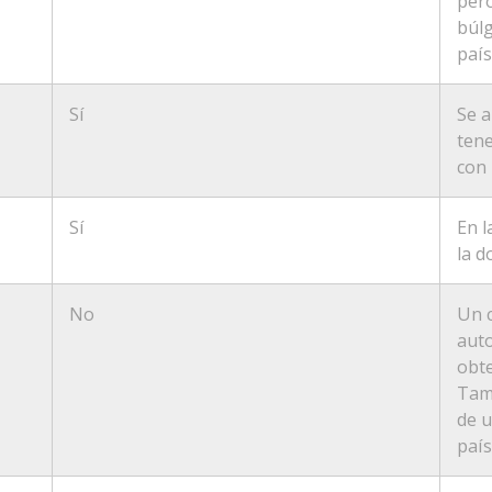
pero
búlg
país
Sí
Se a
tene
con 
Sí
En l
la d
No
Un 
auto
obte
Tam
de u
país