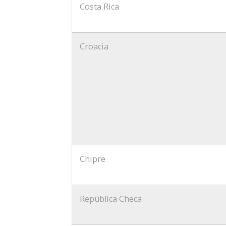
Costa Rica
Croacia
Chipre
República Checa