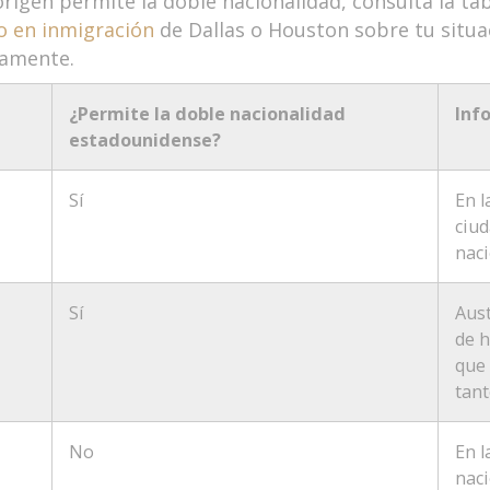
origen permite la doble nacionalidad, consulta la ta
o en inmigración
de Dallas o Houston sobre tu situac
damente.
¿Permite la doble nacionalidad
Inf
estadounidense?
Sí
En l
ciud
naci
Sí
Aust
de h
que 
tant
No
En 
naci