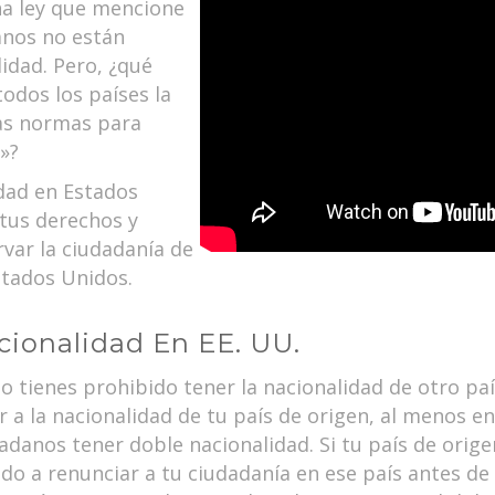
na ley que mencione
anos no están
lidad. Pero, ¿qué
odos los países la
las normas para
»?
idad en Estados
 tus derechos y
rvar la ciudadanía de
stados Unidos.
cionalidad En EE. UU.
tienes prohibido tener la nacionalidad de otro país
 a la nacionalidad de tu país de origen, al menos en
danos tener doble nacionalidad. Si tu país de orige
do a renunciar a tu ciudadanía en ese país antes de