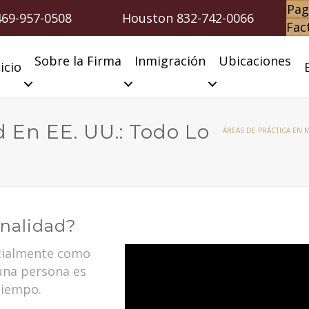
Pag
469-957-0508
Houston
832-742-0066
Fac
Sobre la Firma
Inmigración
Ubicaciones
icio
 En EE. UU.: Todo Lo
ÁREAS DE PRÁCTICA EN 
nalidad?
icialmente como
una persona es
tiempo.