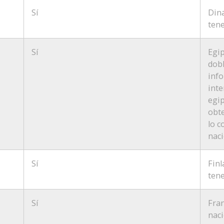
Sí
Din
tene
Sí
Egip
dobl
info
inte
egip
obte
lo c
naci
Sí
Finl
tene
Sí
Fran
naci