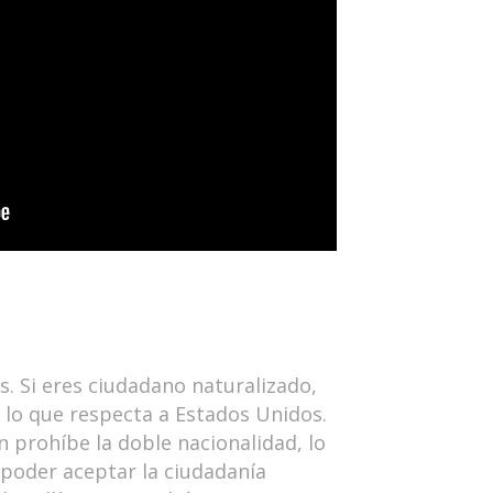
. Si eres ciudadano naturalizado,
 lo que respecta a Estados Unidos.
n prohíbe la doble nacionalidad, lo
 poder aceptar la ciudadanía