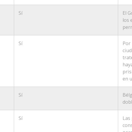
Sí
El G
los 
perm
Sí
Por 
ciu
trat
hay
pris
en u
Sí
Bélg
dobl
Sí
Las
cons