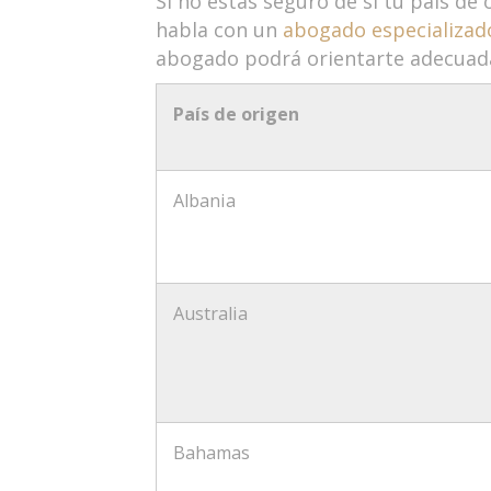
Si no estás seguro de si tu país de 
habla con un
abogado especializad
abogado podrá orientarte adecua
País de origen
Albania
Australia
Bahamas