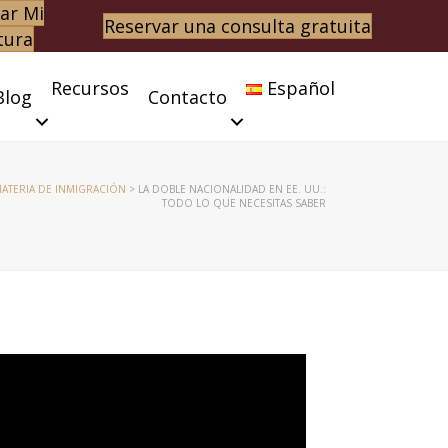
ar Mi
Reservar una consulta gratuita
tura
Recursos
Español
Blog
Contacto
MATERIA DE INMIGRACIÓN
>
LA DOBLE NACIONALIDAD EN EE. UU.:
TODO LO QUE NECESITAS SABER