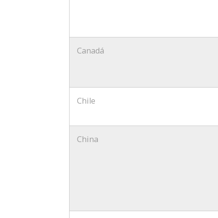
Canadá
Chile
China