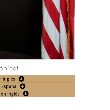
rónico!
n inglés
n España
 en inglés