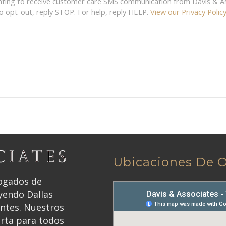
enting to receive customer care SMS communication from Davis & 
o opt-out, reply STOP. For help, reply HELP.
View our Privacy Polic
Ubicaciones De O
bogados de
yendo Dallas
antes. Nuestros
erta para todos