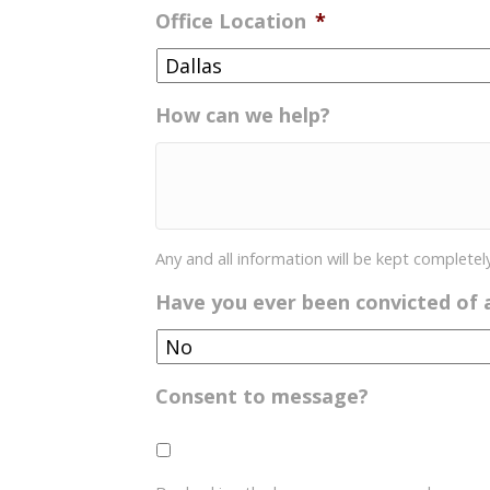
Office Location
*
DD
barra
AAAA
How can we help?
Any and all information will be kept completely
Have you ever been convicted of 
Consent to message?