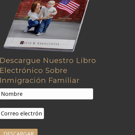
Descargue Nuestro Libro
Electrónico Sobre
Inmigración Familiar
N
o
m
Nombre
b
C
r
o
e
r
*
r