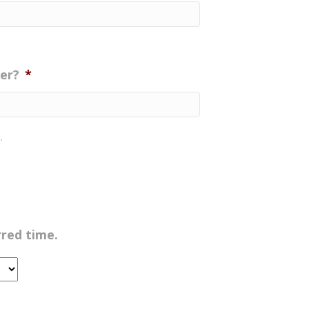
er?
*
.
rred time.
M