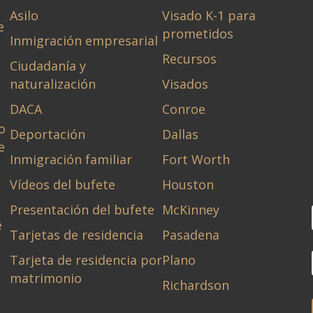
Asilo
Visado K-1 para
e
prometidos
Inmigración empresarial
Recursos
Ciudadanía y
naturalización
Visados
DACA
Conroe
o
Deportación
Dallas
e
Inmigración familiar
Fort Worth
Vídeos del bufete
Houston
Presentación del bufete
McKinney
e
Tarjetas de residencia
Pasadena
Tarjeta de residencia por
Plano
matrimonio
Richardson