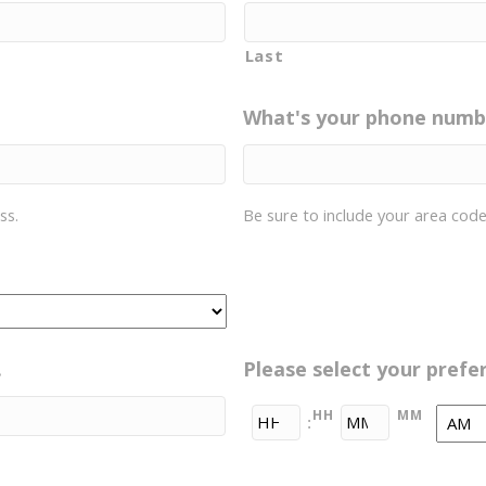
Last
What's your phone numb
ss.
Be sure to include your area code
.
Please select your prefe
HH
MM
:
AM/P