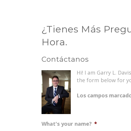
¿Tienes Más Pregu
Hora.
Contáctanos
Hi! I am Garry L. Davi
the form below for 
Los campos marcados
What's your name?
*