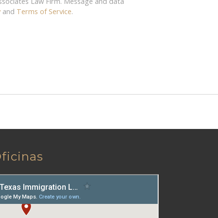
Associates Law Firm. Message and data
y
and
Terms of Service
.
ficinas