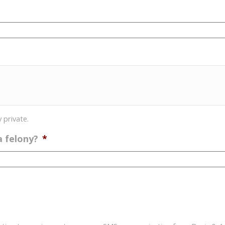
 private.
a felony?
*