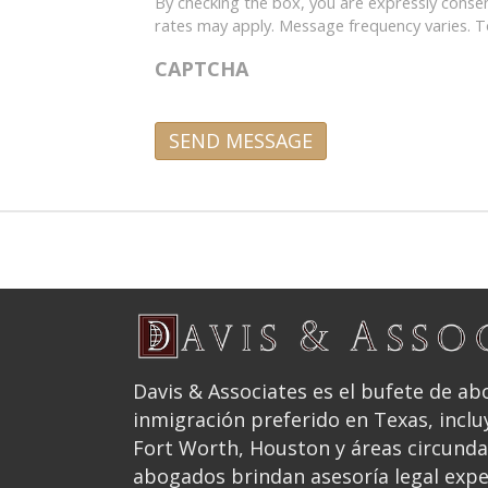
By checking the box, you are expressly cons
rates may apply. Message frequency varies. T
CAPTCHA
A
l
t
e
r
n
a
t
Davis & Associates es el bufete de a
i
inmigración preferido en Texas, inclu
v
Fort Worth, Houston y áreas circund
e
abogados brindan asesoría legal exp