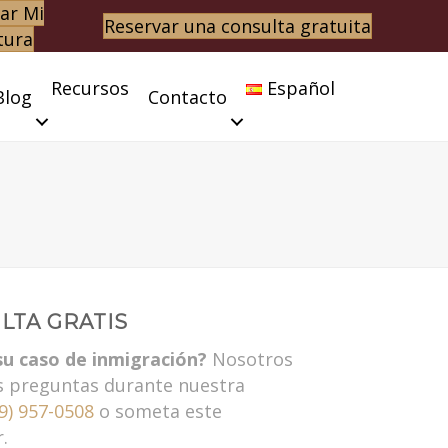
ar Mi
Reservar una consulta gratuita
tura
Recursos
Español
Blog
Contacto
LTA GRATIS
su caso de inmigración?
Nosotros
s preguntas durante nuestra
9) 957-0508
o someta este
.