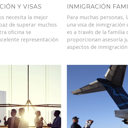
IÓN Y VISAS
INMIGRACIÓN FAMI
s necesita la mejor
Para muchas personas, l
apaz de superar muchos
una visa de inmigración 
ra oficina se
es a través de la famili
celente representación
proporcionan asesoría ju
aspectos de inmigración 