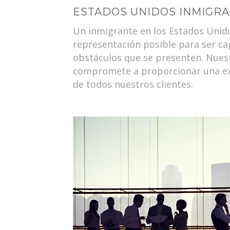
ESTADOS UNIDOS INMIGRAC
Un inmigrante en los Estados Unido
representación posible para ser c
obstáculos que se presenten. Nuest
compromete a proporcionar una ex
de todos nuestros clientes.