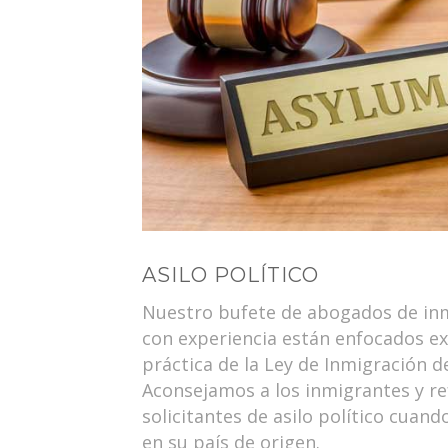
ASILO POLÍTICO
Nuestro bufete de abogados de in
con experiencia están enfocados ex
práctica de la Ley de Inmigración d
Aconsejamos a los inmigrantes y re
solicitantes de asilo político cuan
en su país de origen.