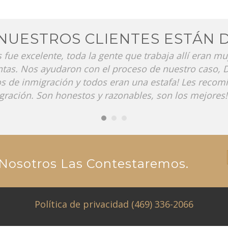
NUESTROS CLIENTES ESTÁN 
 fue excelente, toda la gente que trabaja allí eran m
ntas. Nos ayudaron con el proceso de nuestro caso, 
os de inmigración y todos eran una estafa! Les recom
ración. Son honestos y razonables, son los mejores!
Nosotros Las Contestaremos.
Política de privacidad
(469) 336-2066