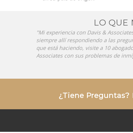
LO QUE 
mos haber
"Mi experiencia con Davis & Associates
gos. El
siempre allí respondiendo a las pregu
que está haciendo, visite a 10 abogad
Associates con sus problemas de inmig
¿Tiene Preguntas?