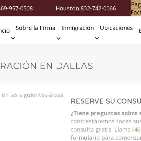
Pag
469-957-0508
Houston
832-742-0066
Fac
Sobre la Firma
Inmigración
Ubicaciones
icio
RACIÓN EN DALLAS
en las siguientes áreas
RESERVE SU CONSU
¿Tiene preguntas sobre 
constestaremos todas su
consulta gratis. Llame
(46
formulario para comenzar