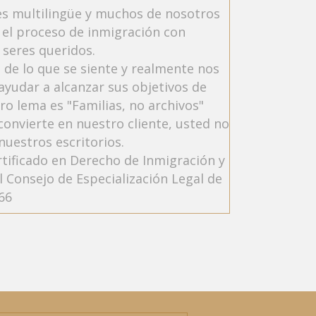
a
es multilingüe y muchos de nosotros
a
el proceso de inmigración con
y
 seres queridos.
u
d
de lo que se siente y realmente nos
a
yudar a alcanzar sus objetivos de
?
ro lema es "Familias, no archivos"
*
onvierte en nuestro cliente, usted no
nuestros escritorios.
ertificado en Derecho de Inmigración y
l Consejo de Especialización Legal de
66