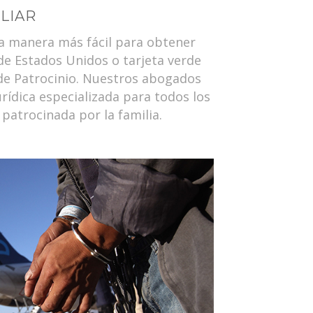
LIAR
a manera más fácil para obtener
de Estados Unidos o tarjeta verde
a de Patrocinio. Nuestros abogados
rídica especializada para todos los
patrocinada por la familia.