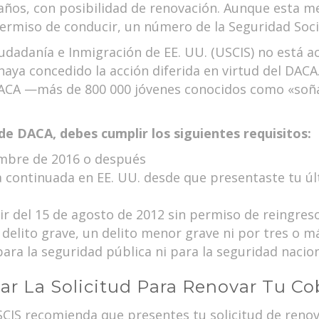
años, con posibilidad de renovación. Aunque esta me
ermiso de conducir, un número de la Seguridad Soci
udadanía e Inmigración de EE. UU. (USCIS) no está 
haya concedido la acción diferida en virtud del DAC
DACA —más de 800 000 jóvenes conocidos como «so
de DACA, debes cumplir los siguientes requisitos:
embre de 2016 o después
 continuada en EE. UU. desde que presentaste tu úl
tir del 15 de agosto de 2012 sin permiso de reingres
delito grave, un delito menor grave ni por tres o m
ra la seguridad pública ni para la seguridad naci
r La Solicitud Para Renovar Tu C
SCIS recomienda que presentes tu solicitud de renov