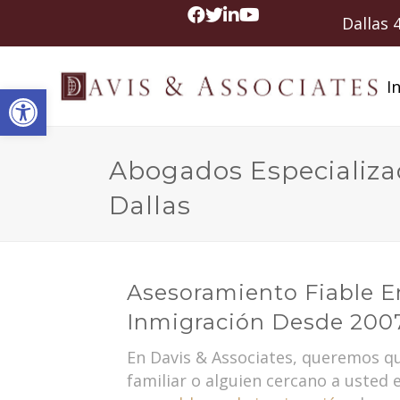
Dallas
In
Abrir barra de herramientas
Abogados Especializ
Dallas
Asesoramiento Fiable E
Inmigración Desde 200
En Davis & Associates, queremos qu
familiar o alguien cercano a usted