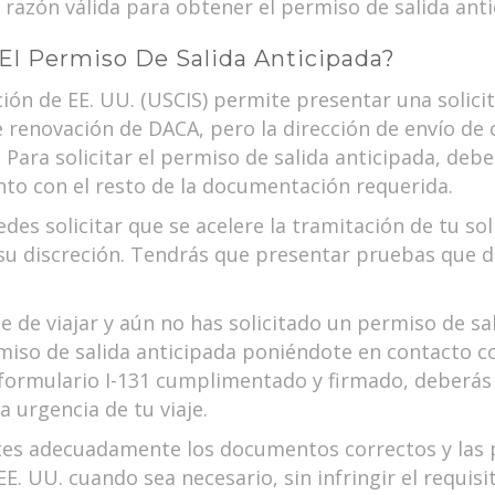
razón válida para obtener el permiso de salida anti
El Permiso De Salida Anticipada?
ción de EE. UU. (USCIS) permite presentar una solici
 renovación de DACA, pero la dirección de envío de 
Para solicitar el permiso de salida anticipada, debe
nto con el resto de la documentación requerida.
edes solicitar que se acelere la tramitación de tu so
a su discreción. Tendrás que presentar pruebas que 
 de viajar y aún no has solicitado un permiso de sal
miso de salida anticipada poniéndote en contacto co
l formulario I-131 cumplimentado y firmado, deberá
urgencia de tu viaje.
ntes adecuadamente los documentos correctos y las 
EE. UU. cuando sea necesario, sin infringir el requi