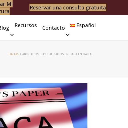
ar Mi
Reservar una consulta gratuita
tura
Recursos
Español
Blog
Contacto
DALLAS
>
ABOGADOS ESPECIALIZADOS EN DACA EN DALLAS