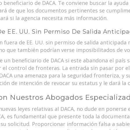
o beneficiario de DACA. Te conviene buscar la ayud
ará de que los documentos pertinentes se cumplim
cará si la agencia necesita más información.
De EE. UU. Sin Permiso De Salida Anticip
n fuera de EE. UU. sin permiso de salida anticipada 
ino que también podrían verse imposibilitados de vo
e un beneficiario de DACA si este abandona el país s
el control de fronteras. La entrada sin pasar por e
 DACA una amenaza para la seguridad fronteriza, y s
ción de intención de revocar su estatus y le dará la
on Nuestros Abogados Especializa
nuevas leyes relativas al DACA, no dude en ponerse 
ACA, es fundamental que presente toda la documenta
r su solicitud. Proporcionar información falsa a sab