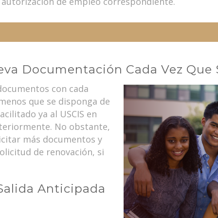
la autorización de empleo correspondiente.
eva Documentación Cada Vez Que 
 documentos con cada
a menos que se disponga de
cilitado ya al USCIS en
teriormente. No obstante,
olicitar más documentos y
olicitud de renovación, si
Salida Anticipada