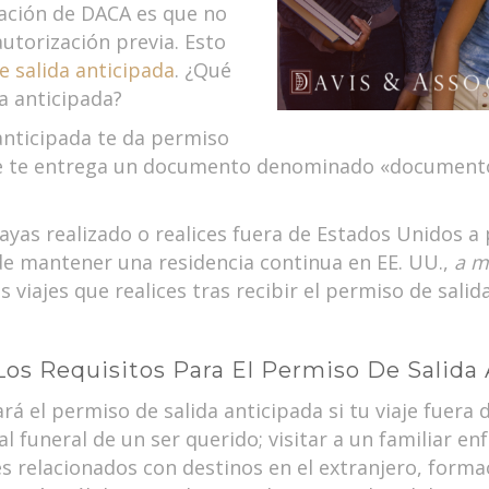
vación de DACA es que no
autorización previa. Esto
 salida anticipada
. ¿Qué
a anticipada?
anticipada te da permiso
l. Se te entrega un documento denominado «document
ayas realizado o realices fuera de Estados Unidos a 
de mantener una residencia continua en EE. UU.,
a m
os viajes que realices tras recibir el permiso de sali
os Requisitos Para El Permiso De Salida
rá el permiso de salida anticipada si tu viaje fuera 
al funeral de un ser querido; visitar a un familiar en
 relacionados con destinos en el extranjero, formac