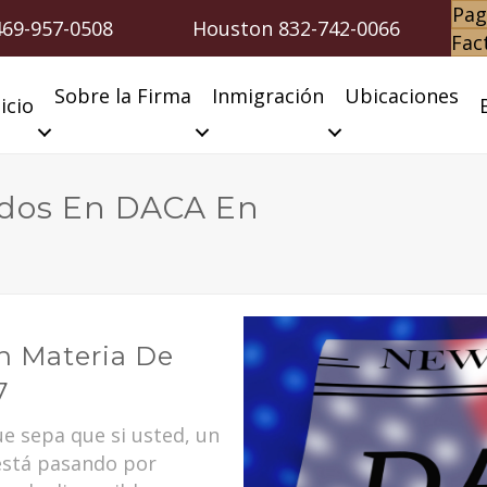
Pag
469-957-0508
Houston
832-742-0066
Fac
Sobre la Firma
Inmigración
Ubicaciones
icio
ados En DACA En
n Materia De
7
e sepa que si usted, un
 está pasando por