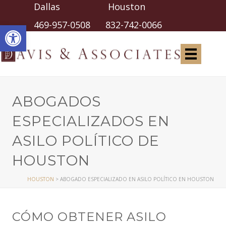
Dallas Houston
Abrir barra de herramientas
469-957-0508
832-742-0066
ABOGADOS
ESPECIALIZADOS EN
ASILO POLÍTICO DE
HOUSTON
HOUSTON
>
ABOGADO ESPECIALIZADO EN ASILO POLÍTICO EN HOUSTON
CÓMO OBTENER ASILO