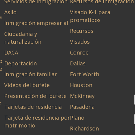
Servicios de inmigración
Recursos de inmigración
Asilo
Visado K-1 para
e
prometidos
Inmigración empresarial
Recursos
Ciudadanía y
naturalización
Visados
DACA
Conroe
o
Deportación
Dallas
e
Inmigración familiar
Fort Worth
Vídeos del bufete
Houston
Presentación del bufete
McKinney
e
Tarjetas de residencia
Pasadena
Tarjeta de residencia por
Plano
matrimonio
Richardson