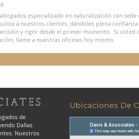
d.
e abogados especializado en naturalización con sed
uiliza a nuestros clientes, dándoles plena confianza
recisión y rigor desde el primer momento. Si usted 
ación, llame a nuestras oficinas hoy mismo.
Ubicaciones De O
bogados de
yendo Dallas
antes. Nuestros