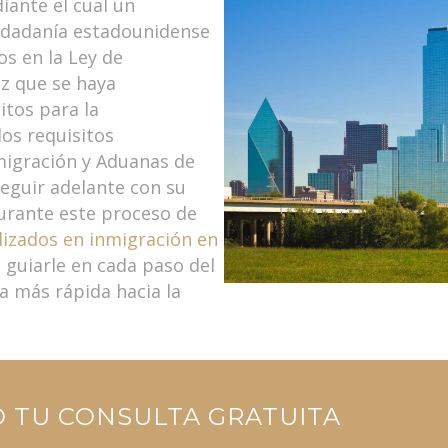
iante el cual un
iudadanía estadounidense
os en la Ley de
z que se haya
tos para la
los requisitos
migración y Aduanas de
seguir adelante con su
durante este proceso de
lizados en inmigración en
 guiarle en cada paso del
vía más rápida hacia la
O TU CONSULTA GRATUITA