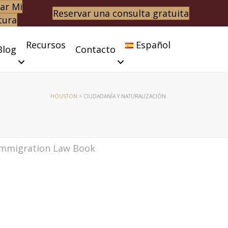
ar Mi
Reservar una consulta gratuita
tura
Recursos
Español
Blog
Contacto
HOUSTON
>
CIUDADANÍA Y NATURALIZACIÓN