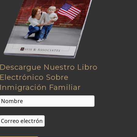
Descargue Nuestro Libro
Electrónico Sobre
Inmigración Familiar
N
o
m
Nombre
b
C
r
o
e
r
*