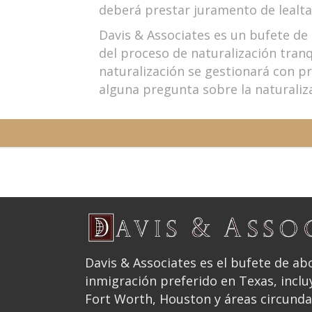
deberá prestar juramento de lealta
Davis & Associates es un bufete d
del proceso de naturalización tranq
naturalización se gestionará con p
alguna pregunta sobre la naturaliz
Davis & Associates es el bufete de a
inmigración preferido en Texas, inclu
Fort Worth, Houston y áreas circund