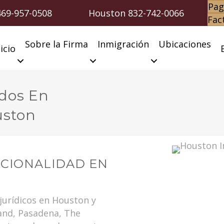
Pag
469-957-0508
Houston
832-742-0066
Fac
Sobre la Firma
Inmigración
Ubicaciones
icio
ados En
uston
CIONALIDAD EN
 jurídicos en Houston y
and, Pasadena, The