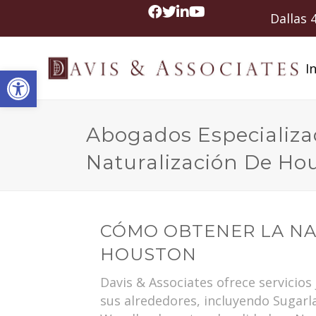
Dallas
In
Abrir barra de herramientas
Abogados Especializ
Naturalización De Ho
CÓMO OBTENER LA NA
HOUSTON
Davis & Associates ofrece servicios
sus alrededores, incluyendo Sugarl