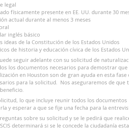
e legal
tado físicamente presente en EE. UU. durante 30 mes
ción actual durante al menos 3 meses
oral
lar inglés básico
as ideas de la Constitución de los Estados Unidos
os de historia y educación cívica de los Estados U
uede seguir adelante con su solicitud de naturalizac
odos los documentos necesarios para demostrar que 
lización en Houston son de gran ayuda en esta fase
cesarios para la solicitud. Nos aseguraremos de qu
 beneficio.
icitud, lo que incluye reunir todos los documentos 
a y esperar a que se fije una fecha para la entrevi
preguntas sobre su solicitud y se le pedirá que reali
USCIS determinará si se le concede la ciudadanía es