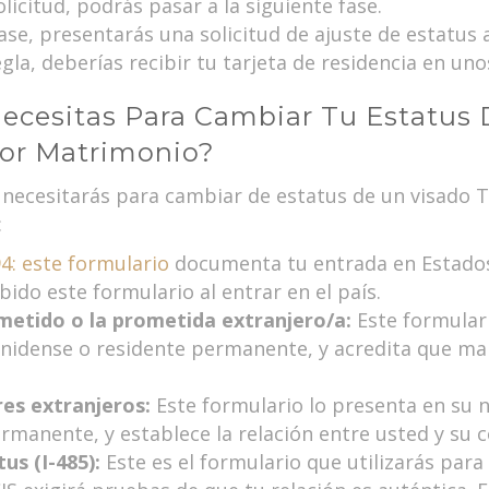
licitud, podrás pasar a la siguiente fase.
ase, presentarás una solicitud de ajuste de estatus a
gla, deberías recibir tu tarjeta de residencia en un
cesitas Para Cambiar Tu Estatus 
Por Matrimonio?
necesitarás para cambiar de estatus de un visado T
:
94: este formulario
documenta tu entrada en Estados
ido este formulario al entrar en el país.
ometido o la prometida extranjero/a:
Este formular
idense o residente permanente, y acredita que man
res extranjeros:
Este formulario lo presenta en su
manente, y establece la relación entre usted y su 
us (I-485):
Este es el formulario que utilizarás para s