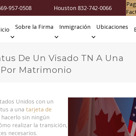
Pag
469-957-0508
Houston
832-742-0066
Fac
Sobre la Firma
Inmigración
Ubicaciones
icio
atus De Un Visado TN A Una
a Por Matrimonio
stados Unidos con un
atus a una
tarjeta de
 hacerlo sin ningún
ómo realizar la transición,
tes necesarios.