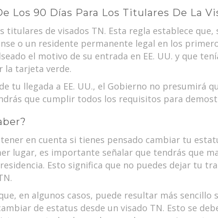
e Los 90 Días Para Los Titulares De La V
los titulares de visados TN. Esta regla establece que, 
se o un residente permanente legal en los primeros
seado el motivo de su entrada en EE. UU. y que tenía 
la tarjeta verde.
 de tu llegada a EE. UU., el Gobierno no presumirá q
tendrás que cumplir todos los requisitos para demost
aber?
tener en cuenta si tienes pensado cambiar tu estatu
er lugar, es importante señalar que tendrás que m
residencia. Esto significa que no puedes dejar tu tr
TN.
e, en algunos casos, puede resultar más sencillo so
 cambiar de estatus desde un visado TN. Esto se deb