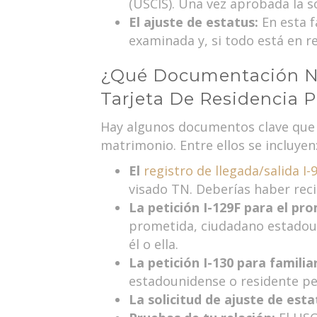
(USCIS). Una vez aprobada la so
El ajuste de estatus:
En esta f
examinada y, si todo está en re
¿Qué Documentación Ne
Tarjeta De Residencia 
Hay algunos documentos clave que 
matrimonio. Entre ellos se incluyen
El
registro de llegada/salida I-
visado TN. Deberías haber recib
La petición I-129F para el pr
prometida, ciudadano estadoun
él o ella.
La petición I-130 para familia
estadounidense o residente per
La solicitud de ajuste de estat