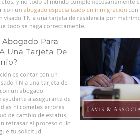
rictos, y no todo el mundo cumple necesariamente co
ar con un
abogado especializado en inmigración
con 
n visado TN a una tarjeta de residencia por matri
que todo se haga correctamente.
n Abogado Para
A Una Tarjeta De
onio?
ción es contar con un
isado TN a una tarjeta de
 con un abogado
e ayudarte a asegurarte de
 días ni cometes errores
itud de cambio de estatus.
n retrasar el proceso o, lo
ue tu solicitud.