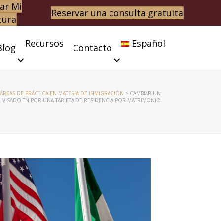
ar Mi
Reservar una consulta gratuita
tura
Recursos
Español
Blog
Contacto
ÁREAS DE PRÁCTICA EN MATERIA DE INMIGRACIÓN
>
CAMBIAR UN
VISADO TN POR UNA TARJETA DE RESIDENCIA POR MATRIMONIO