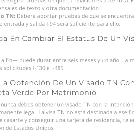
IS exigirá pruebas de que tu relación es auténtica.
ensajes de texto y otra documentación.
do TN:
Deberá aportar pruebas de que se encuentra
 entrada y salida I-94 será suficiente para ello.
a En Cambiar El Estatus De Un Vi
a fin— puede durar entre seis meses y un año. La m
 solicitudes I-130 e I-485.
La Obtención De Un Visado TN Con
eta Verde Por Matrimonio
 nunca debes obtener un visado TN con la intención
nente legal. La visa TN no está destinada a ese fin,
de casarte y conseguir una tarjeta de residencia, te 
ón de Estados Unidos.