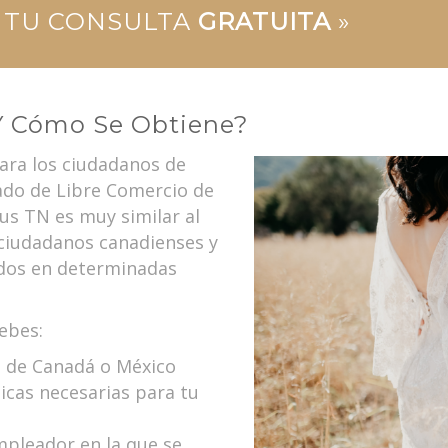
O TU CONSULTA
GRATUITA
»
Y Cómo Se Obtiene?
ara los ciudadanos de
ado de Libre Comercio de
us TN es muy similar al
 ciudadanos canadienses y
idos en determinadas
ebes:
 de Canadá o México
icas necesarias para tu
mpleador en la que se