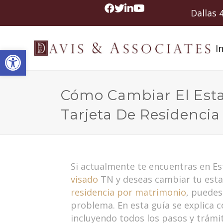
Dallas
In
Abrir barra de herramientas
Cómo Cambiar El Est
Tarjeta De Residenci
Si actualmente te encuentras en E
visado
TN y deseas cambiar tu est
residencia por matrimonio
, puedes
problema. En esta guía se explica c
incluyendo todos los pasos y trámi