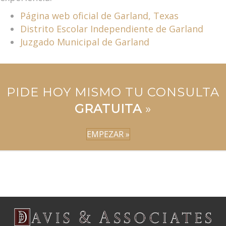
Página web oficial de Garland, Texas
Distrito Escolar Independiente de Garland
Juzgado Municipal de Garland
PIDE HOY MISMO TU CONSULTA
GRATUITA
»
EMPEZAR »