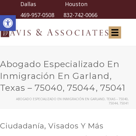
Dallas Houston
Abrir barra de herramientas
469-957-0508
832-742-0066
Abogado Especializado En
Inmigración En Garland,
Texas – 75040, 75044, 75041
ABOGADO ESPECIALIZADO EN INMIGRACIÓN EN GARLAND, TEXAS – 75040,
75044, 75041
Ciudadanía, Visados Y Más