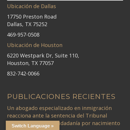
Ubicación de Dallas
17750 Preston Road
Dallas, TX 75252
469-957-0508
Ubicación de Houston
6220 Westpark Dr, Suite 110,
Houston, TX 77057
832-742-0066
PUBLICACIONES RECIENTES
Un abogado especializado en inmigración
reacciona ante la sentencia del Tribunal
Supremo sobre la ciudadanía por nacimiento
Switch Language »