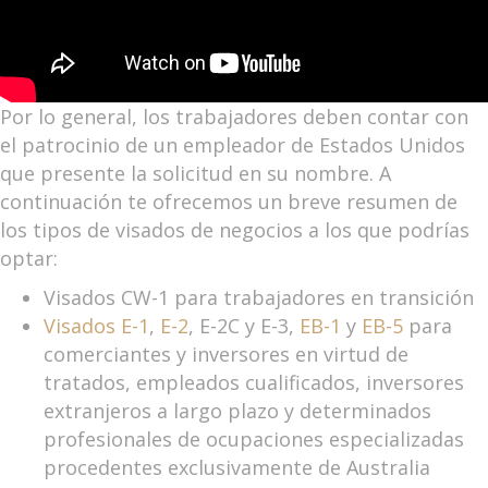
Por lo general, los trabajadores deben contar con
el patrocinio de un empleador de Estados Unidos
que presente la solicitud en su nombre. A
continuación te ofrecemos un breve resumen de
los tipos de visados de negocios a los que podrías
optar:
Visados CW-1 para trabajadores en transición
Visados E-1
,
E-2
, E-2C y E-3,
EB-1
y
EB-5
para
comerciantes y inversores en virtud de
tratados, empleados cualificados, inversores
extranjeros a largo plazo y determinados
profesionales de ocupaciones especializadas
procedentes exclusivamente de Australia