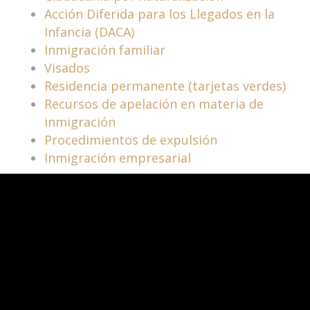
Acción Diferida para los Llegados en la
Infancia (DACA)
Inmigración familiar
Visados
Residencia permanente (tarjetas verdes)
Recursos de apelación en materia de
inmigración
Procedimientos de expulsión
Inmigración empresarial