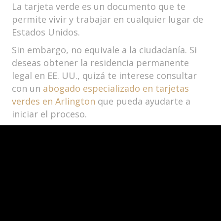
La tarjeta verde es un documento que te
permite vivir y trabajar en cualquier lugar de
Estados Unidos.
Sin embargo, no equivale a la ciudadanía. Si
deseas obtener la residencia permanente
legal en EE. UU., quizá te interese consultar
con un
abogado especializado en tarjetas
verdes en Arlington
que pueda ayudarte a
iniciar el proceso.