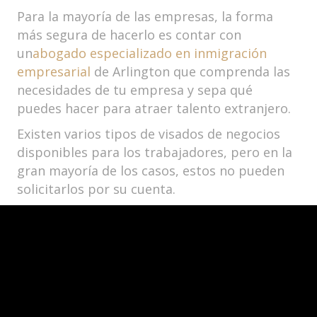
Para la mayoría de las empresas, la forma
más segura de hacerlo es contar con
un
abogado especializado en inmigración
empresarial
de Arlington que comprenda las
necesidades de tu empresa y sepa qué
puedes hacer para atraer talento extranjero.
Existen varios tipos de visados de negocios
disponibles para los trabajadores, pero en la
gran mayoría de los casos, estos no pueden
solicitarlos por su cuenta.