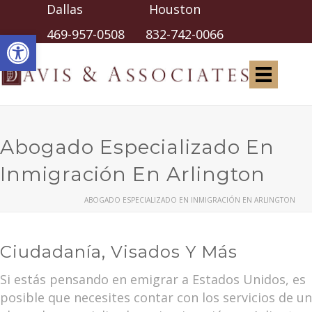
Dallas Houston
Abrir barra de herramientas
469-957-0508
832-742-0066
Abogado Especializado En
Inmigración En Arlington
ABOGADO ESPECIALIZADO EN INMIGRACIÓN EN ARLINGTON
Ciudadanía, Visados Y Más
Si estás pensando en emigrar a Estados Unidos, es
posible que necesites contar con los servicios de un