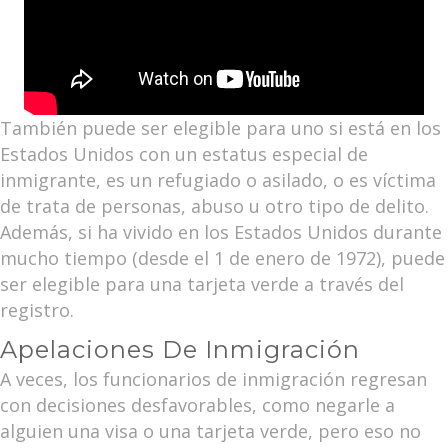
También puede ser elegible para uno si está en los
Estados Unidos con un estatus especial de
inmigrante, es un refugiado o asilado, o es víctima
de trata de personas, abuso u otro tipo de delito.
Además, si ha vivido en los Estados Unidos durante
mucho tiempo (desde el 1 de enero de 1972), puede
ser elegible para una tarjeta verde a través del
registro.
Apelaciones De Inmigración
A veces, los funcionarios de inmigración regresan
con decisiones desfavorables, como negarle a
alguien una visa o una tarjeta verde, pero eso no