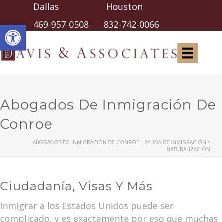
Dallas Houston
Abrir barra de herramientas
469-957-0508
832-742-0066
Abogados De Inmigración De
Conroe
ABOGADOS DE INMIGRACIÓN DE CONROE – AYUDA DE INMIGRACIÓN Y
NATURALIZACIÓN
Ciudadanía, Visas Y Más
Inmigrar a los Estados Unidos puede ser
complicado, y es exactamente por eso que muchas