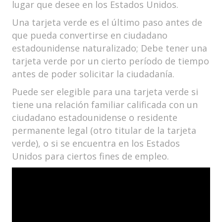
lugar que desee en los Estados Unidos.
Una tarjeta verde es el último paso antes de
que pueda convertirse en ciudadano
estadounidense naturalizado; Debe tener una
tarjeta verde por un cierto período de tiempo
antes de poder solicitar la ciudadanía.
Puede ser elegible para una tarjeta verde si
tiene una relación familiar calificada con un
ciudadano estadounidense o residente
permanente legal (otro titular de la tarjeta
verde), o si se encuentra en los Estados
Unidos para ciertos fines de empleo.